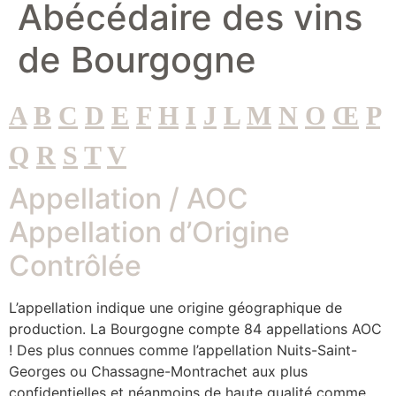
Abécédaire des vins
de Bourgogne
A
B
C
D
E
F
H
I
J
L
M
N
O
Œ
P
Q
R
S
T
V
Appellation / AOC
Appellation d’Origine
Contrôlée
L’appellation indique une origine géographique de
production. La Bourgogne compte 84 appellations AOC
! Des plus connues comme l’appellation Nuits-Saint-
Georges ou Chassagne-Montrachet aux plus
confidentielles et néanmoins de haute qualité comme